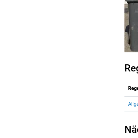
Re
Reg
Allg
Nä