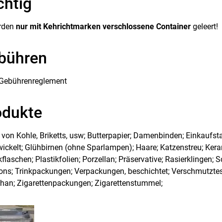
chtig
rden
nur mit Kehrichtmarken verschlossene Container
geleert!
bühren
Gebührenreglement
odukte
von Kohle, Briketts, usw; Butterpapier; Damenbinden; Einkaufsta
ickelt; Glühbirnen (ohne Sparlampen); Haare; Katzenstreu; Keram
kflaschen; Plastikfolien; Porzellan; Präservative; Rasierklingen; 
ns; Trinkpackungen; Verpackungen, beschichtet; Verschmutztes 
phan; Zigarettenpackungen; Zigarettenstummel;