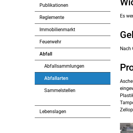
Wi
Publikationen
Es we
Reglemente
Immobilienmarkt
Ge
Feuerwehr
Nach 
Abfall
Pr
Abfallsammlungen
Abfallarten
Asche 
(ausgewählt)
eingew
Sammelstellen
Plasti
Tampo
Zello
Lebenslagen