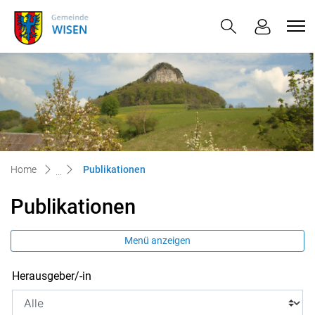
Wisen
zur Startseite
Direkt zur Hauptnavigation
Direkt zum Inhalt
Direkt zur Suche
Direkt zum Stichwortverzeichnis
(ausgewählt)
Home
Publikationen
Publikationen
Menü anzeigen
Herausgeber/-in