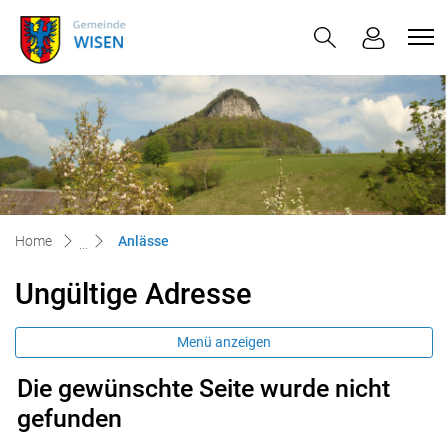
Wisen
zur Startseite
Direkt zur Hauptnavigation
Direkt zum Inhalt
Direkt zur Suche
Direkt zum Stichwortverzeichnis
(ausgewählt)
Home
Anlässe
Ungültige Adresse
Menü anzeigen
Die gewünschte Seite wurde nicht
gefunden