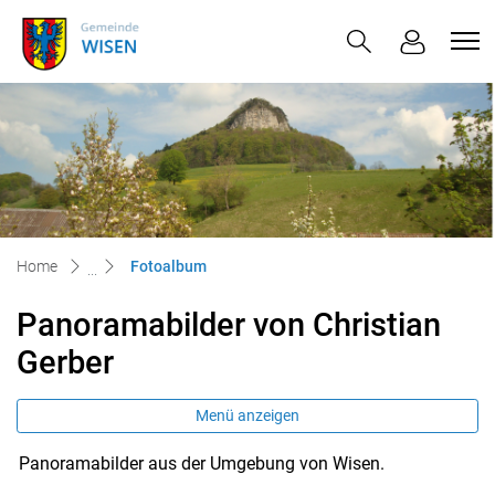
Wisen
zur Startseite
Direkt zur Hauptnavigation
Direkt zum Inhalt
Direkt zur Suche
Direkt zum Stichwortverzeichnis
(ausgewählt)
Home
Fotoalbum
Panoramabilder von Christian
Gerber
Menü anzeigen
Panoramabilder aus der Umgebung von Wisen.