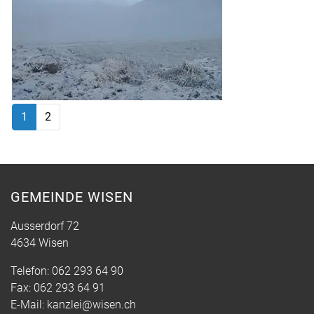
1
2
GEMEINDE WISEN
Ausserdorf 72
4634 Wisen
Telefon:
062 293 64 90
Fax:
062 293 64 91
E-Mail:
kanzlei@wisen.ch