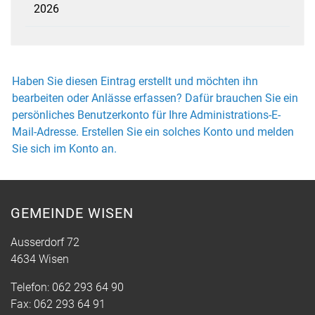
2026
Haben Sie diesen Eintrag erstellt und möchten ihn
bearbeiten oder Anlässe erfassen? Dafür brauchen Sie ein
persönliches Benutzerkonto für Ihre Administrations-E-
Mail-Adresse. Erstellen Sie ein solches Konto und melden
Sie sich im Konto an.
GEMEINDE WISEN
Ausserdorf 72
4634 Wisen
Telefon:
062 293 64 90
Fax:
062 293 64 91