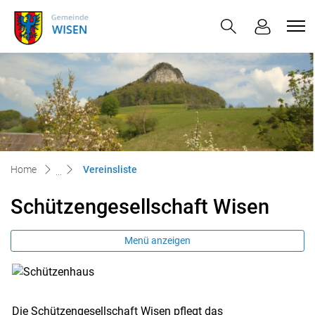
Wisen
zur Startseite
Direkt zur Hauptnavigation
Direkt zum Inhalt
Direkt zur Suche
Direkt zum Stichwortverzeichnis
(ausgewählt)
Home
Vereinsliste
Schützengesellschaft Wisen
Menü anzeigen
Zugehörige Objekte
Die Schützengesellschaft Wisen pflegt das