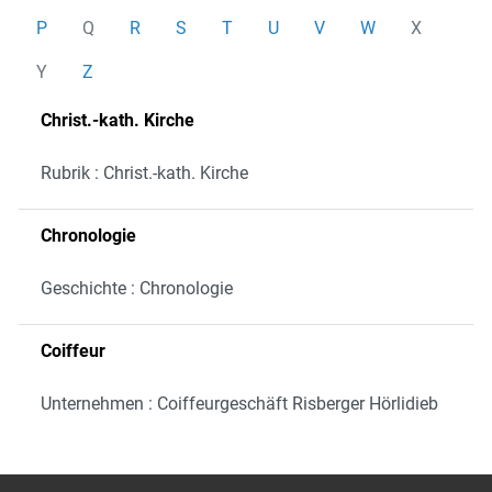
P
Q
R
S
T
U
V
W
X
Y
Z
Christ.-kath. Kirche
Rubrik : Christ.-kath. Kirche
Chronologie
Geschichte : Chronologie
Coiffeur
Unternehmen : Coiffeurgeschäft Risberger Hörlidieb